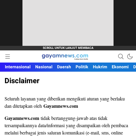
Budaya Baca Berita
Gayamnews.com
Internasional
Nasional
Daerah
Politik
Hukrim
Ekonomi
D
Disclaimer
Seluruh layanan yang díberikan mengikuti aturan yang berlaku
Gayamnews.com
dan dítetapkan oleh
Gayamnews.com
tidak bertanggung-jawab atas tidak
tersampaikannya data/informasi yang disampaikan oleh pembaca
melalui berbagai jenis saluran komunikasi (e-mail, sms, online