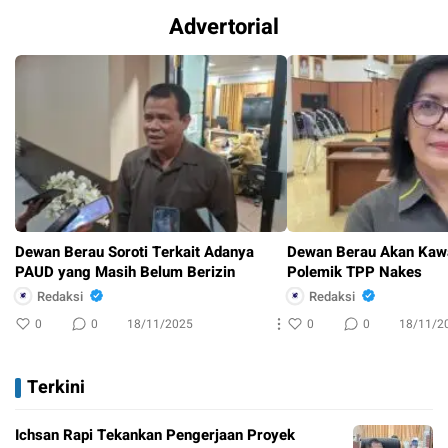
Advertorial
Dewan Berau Soroti Terkait Adanya
Dewan Berau Akan Kawa
PAUD yang Masih Belum Berizin
Polemik TPP Nakes
Redaksi
Redaksi
0
0
18/11/2025
0
0
18/11/2
Terkini
Ichsan Rapi Tekankan Pengerjaan Proyek