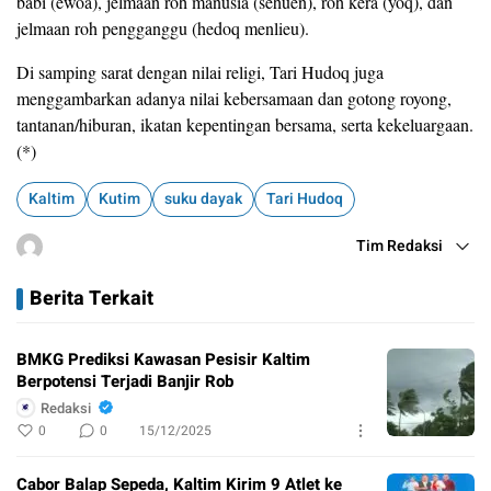
babi (ewoa), jelmaan roh manusia (sehuen), roh kera (yoq), dan
jelmaan roh pengganggu (hedoq menlieu).
Di samping sarat dengan nilai religi, Tari Hudoq juga
menggambarkan adanya nilai kebersamaan dan gotong royong,
tantanan/hiburan, ikatan kepentingan bersama, serta kekeluargaan.
(*)
Kaltim
Kutim
suku dayak
Tari Hudoq
Tim Redaksi
Berita Terkait
BMKG Prediksi Kawasan Pesisir Kaltim
Berpotensi Terjadi Banjir Rob
Redaksi
0
0
15/12/2025
Cabor Balap Sepeda, Kaltim Kirim 9 Atlet ke