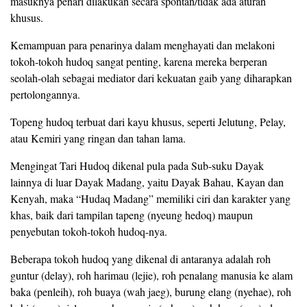
masuknya penari dilakukan secara spontan/tidak ada aturan
khusus.
Kemampuan para penarinya dalam menghayati dan melakoni
tokoh-tokoh hudoq sangat penting, karena mereka berperan
seolah-olah sebagai mediator dari kekuatan gaib yang diharapkan
pertolongannya.
Topeng hudoq terbuat dari kayu khusus, seperti Jelutung, Pelay,
atau Kemiri yang ringan dan tahan lama.
Mengingat Tari Hudoq dikenal pula pada Sub-suku Dayak
lainnya di luar Dayak Madang, yaitu Dayak Bahau, Kayan dan
Kenyah, maka “Hudaq Madang” memiliki ciri dan karakter yang
khas, baik dari tampilan tapeng (nyeung hedoq) maupun
penyebutan tokoh-tokoh hudoq-nya.
Beberapa tokoh hudoq yang dikenal di antaranya adalah roh
guntur (delay), roh harimau (lejie), roh penalang manusia ke alam
baka (penleih), roh buaya (wah jaeg), burung elang (nyehae), roh