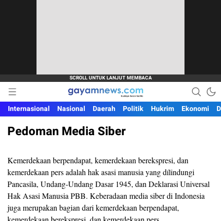
Budaya Baca Berita
Gayamnews.com
Internasional
Nasional
Daerah
Politik
Hukrim
Ekonomi
D
Pedoman Media Siber
Kemerdekaan berpendapat, kemerdekaan berekspresi, dan
kemerdekaan pers adalah hak asasi manusia yang dílindungi
Pancasila, Undang-Undang Dasar 1945, dan Deklarasi Universal
Hak Asasi Manusia PBB. Keberadaan media siber di Indonesia
juga merupakan bagian dari kemerdekaan berpendapat,
kemerdekaan berekspresi, dan kemerdekaan pers.