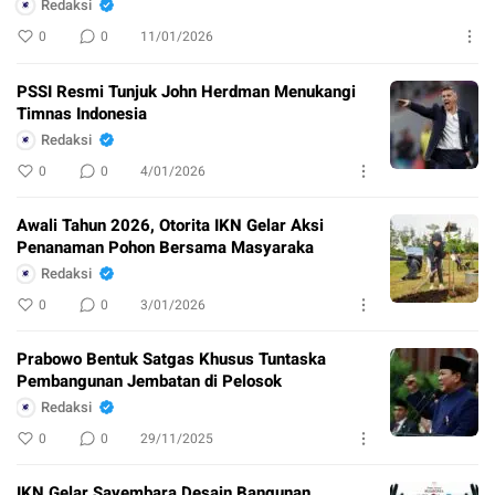
Redaksi
0
0
11/01/2026
PSSI Resmi Tunjuk John Herdman Menukangi
Timnas Indonesia
Redaksi
0
0
4/01/2026
Awali Tahun 2026, Otorita IKN Gelar Aksi
Penanaman Pohon Bersama Masyaraka
Redaksi
0
0
3/01/2026
Prabowo Bentuk Satgas Khusus Tuntaska
Pembangunan Jembatan di Pelosok
Redaksi
0
0
29/11/2025
IKN Gelar Sayembara Desain Bangunan