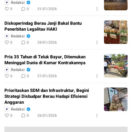
Redaksi
0
0
31/01/2026
Diskoperindag Berau Janji Bakal Bantu
Penerbitan Legalitas HAKI
Redaksi
0
0
29/01/2026
Pria 35 Tahun di Teluk Bayur, Ditemukan
Meninggal Dunia di Kamar Kontrakannya
Redaksi
0
0
27/01/2026
Prioritaskan SDM dan Infrastruktur, Begini
Strategi Disbudpar Berau Hadapi Efisiensi
Anggaran
Redaksi
0
0
26/01/2026