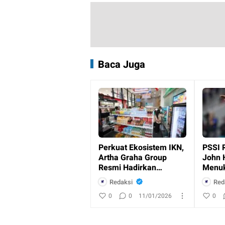
Baca Juga
Perkuat Ekosistem IKN,
PSSI 
Artha Graha Group
John 
Resmi Hadirkan
Menuk
Layanan Perbankan
Indon
Redaksi
Red
dan Ritel
0
0
11/01/2026
0