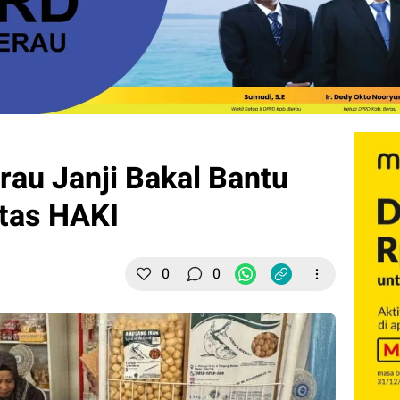
rau Janji Bakal Bantu
itas HAKI
0
0