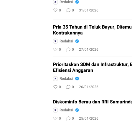
Redaksi
0
0
31/01/2026
Pria 35 Tahun di Teluk Bayur, Ditem
Kontrakannya
Redaksi
0
0
27/01/2026
Prioritaskan SDM dan Infrastruktur, 
Efisiensi Anggaran
Redaksi
0
0
26/01/2026
Diskominfo Berau dan RRI Samarind
Redaksi
0
0
25/01/2026