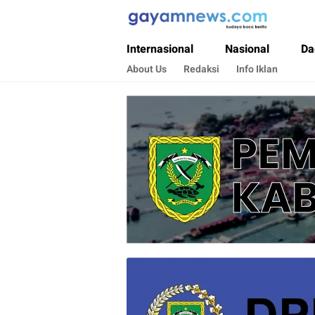
Gayamnews.com
Budaya Baca Berita
Internasional
Nasional
Da
About Us
Redaksi
Info Iklan