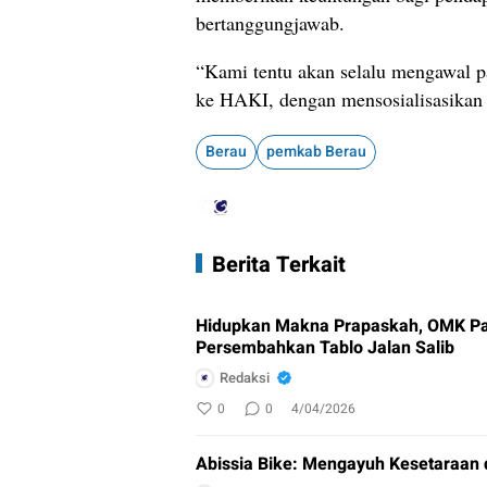
bertanggungjawab.
“Kami tentu akan selalu mengawal
ke HAKI, dengan mensosialisasikan 
Berau
pemkab Berau
Berita Terkait
Hidupkan Makna Prapaskah, OMK Pa
Persembahkan Tablo Jalan Salib
Redaksi
0
0
4/04/2026
Abissia Bike: Mengayuh Kesetaraan 