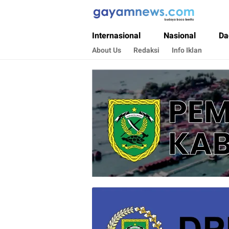
Gayamnews.com
Budaya Baca Berita
Internasional
Nasional
Da
About Us
Redaksi
Info Iklan