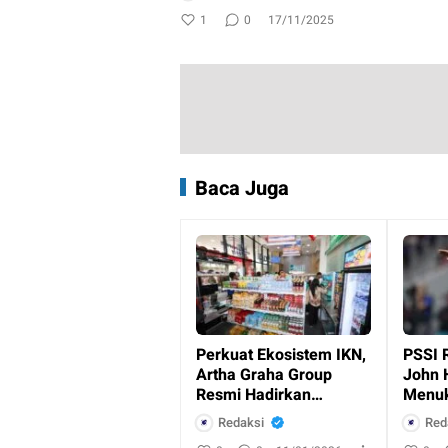
1
0
17/11/2025
Baca Juga
Perkuat Ekosistem IKN,
PSSI 
Artha Graha Group
John 
Resmi Hadirkan
Menuk
Layanan Perbankan
Indon
Redaksi
Red
dan Ritel