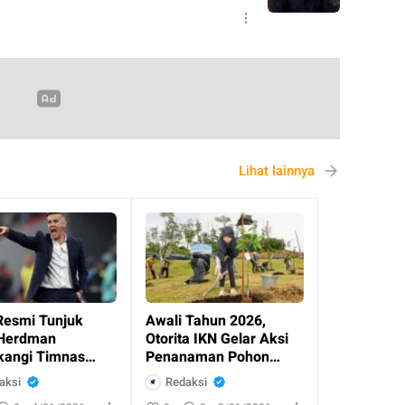
Lihat lainnya
Resmi Tunjuk
Awali Tahun 2026,
Herdman
Otorita IKN Gelar Aksi
angi Timnas
Penanaman Pohon
esia
Bersama Masyaraka
aksi
Redaksi