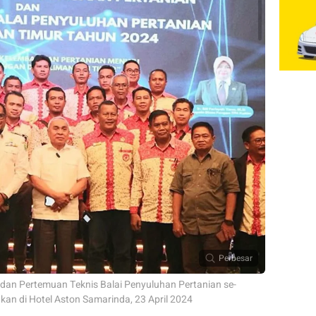
Perbesar
an Pertemuan Teknis Balai Penyuluhan Pertanian se-
an di Hotel Aston Samarinda, 23 April 2024