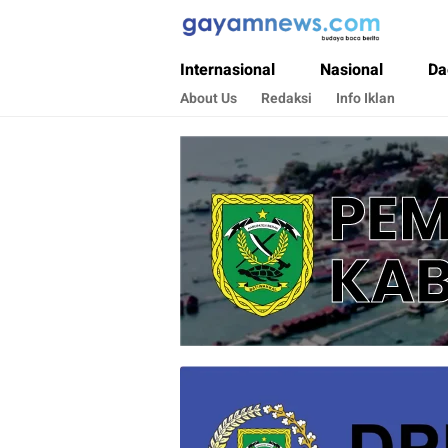
Gayamnews.com
Budaya Baca Berita
Internasional
Nasional
Da
About Us
Redaksi
Info Iklan