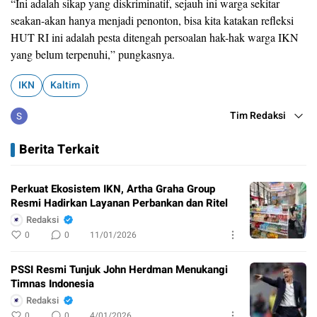
“Ini adalah sikap yang diskriminatif, sejauh ini warga sekitar
seakan-akan hanya menjadi penonton, bisa kita katakan refleksi
HUT RI ini adalah pesta ditengah persoalan hak-hak warga IKN
yang belum terpenuhi,” pungkasnya.
IKN
Kaltim
Tim Redaksi
Berita Terkait
Perkuat Ekosistem IKN, Artha Graha Group
Resmi Hadirkan Layanan Perbankan dan Ritel
Redaksi
0
0
11/01/2026
PSSI Resmi Tunjuk John Herdman Menukangi
Timnas Indonesia
Redaksi
0
0
4/01/2026