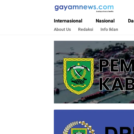
Gayamnews.com
Budaya Baca Berita
Internasional
Nasional
Da
About Us
Redaksi
Info Iklan