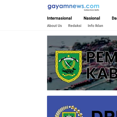
Gayamnews.com
Budaya Baca Berita
Internasional
Nasional
Da
About Us
Redaksi
Info Iklan