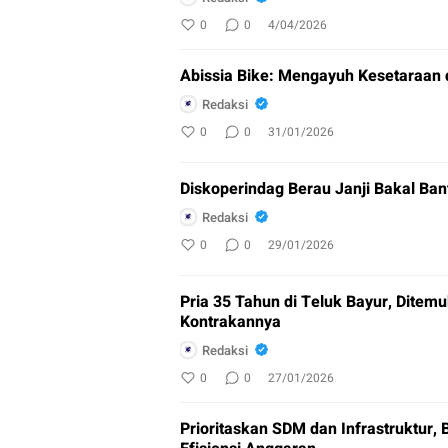
0
0
4/04/2026
Abissia Bike: Mengayuh Kesetaraan 
Redaksi
0
0
31/01/2026
Diskoperindag Berau Janji Bakal Ban
Redaksi
0
0
29/01/2026
Pria 35 Tahun di Teluk Bayur, Ditem
Kontrakannya
Redaksi
0
0
27/01/2026
Prioritaskan SDM dan Infrastruktur, 