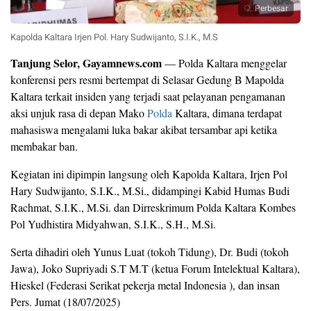
Perbesar
Kapolda Kaltara Irjen Pol. Hary Sudwijanto, S.I.K., M.S
Tanjung Selor, Gayamnews.com
— Polda Kaltara menggelar
konferensi pers resmi bertempat di Selasar Gedung B Mapolda
Kaltara terkait insiden yang terjadi saat pelayanan pengamanan
aksi unjuk rasa di depan Mako
Polda
Kaltara, dimana terdapat
mahasiswa mengalami luka bakar akibat tersambar api ketika
membakar ban.
Kegiatan ini dipimpin langsung oleh Kapolda Kaltara, Irjen Pol
Hary Sudwijanto, S.I.K., M.Si., didampingi Kabid Humas Budi
Rachmat, S.I.K., M.Si. dan Dirreskrimum Polda Kaltara Kombes
Pol Yudhistira Midyahwan, S.I.K., S.H., M.Si.
Serta dihadiri oleh Yunus Luat (tokoh Tidung), Dr. Budi (tokoh
Jawa), Joko Supriyadi S.T M.T (ketua Forum Intelektual Kaltara),
Hieskel (Federasi Serikat pekerja metal Indonesia ), dan insan
Pers. Jumat (18/07/2025)