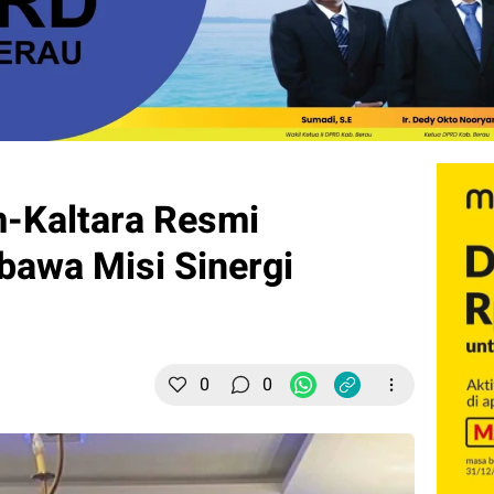
m-Kaltara Resmi
awa Misi Sinergi
0
0