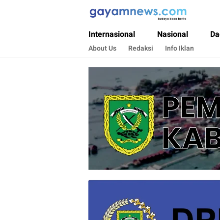
Gayamnews.com
Budaya Baca Berita
Internasional
Nasional
Da
About Us
Redaksi
Info Iklan