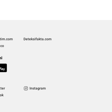
ltim.com
Deteksifakta.com
.co
mi
tter
Instagram
tok