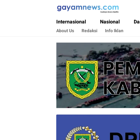
Gayamnews.com
Budaya Baca Berita
Internasional
Nasional
Da
About Us
Redaksi
Info Iklan