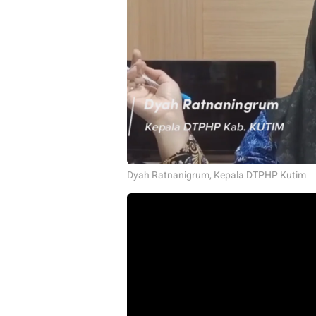
Dyah Ratnanigrum, Kepala DTPHP Kutim