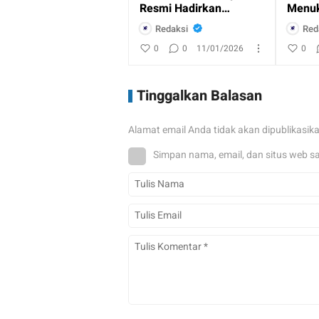
Resmi Hadirkan
Menuk
Layanan Perbankan
Indon
Redaksi
Red
dan Ritel
0
0
11/01/2026
0
Tinggalkan Balasan
Alamat email Anda tidak akan dipublikasik
Simpan nama, email, dan situs web s