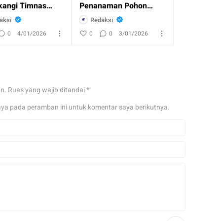
angi Timnas
Penanaman Pohon
esia
Bersama Masyaraka
aksi
Redaksi
0
4/01/2026
0
0
3/01/2026
an.
Ruas yang wajib ditandai
*
aya pada peramban ini untuk komentar saya berikutnya.