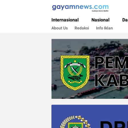
Gayamnews.com
Budaya Baca Berita
Internasional
Nasional
Da
About Us
Redaksi
Info Iklan