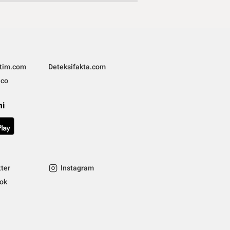
ltim.com
Deteksifakta.com
.co
mi
tter
Instagram
tok