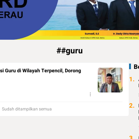
##guru
B
i Guru di Wilayah Terpencil, Dorong
1.
2.
Sudah ditampilkan semua
3.