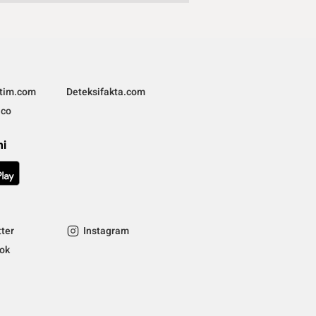
ltim.com
Deteksifakta.com
.co
mi
tter
Instagram
tok