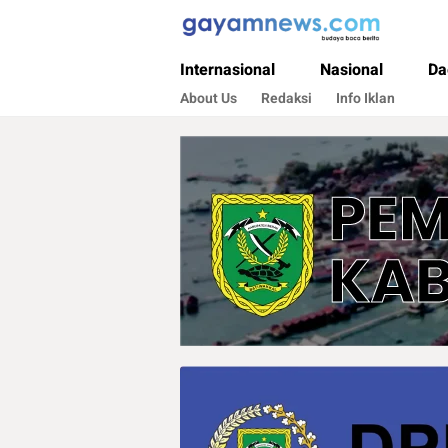
Gayamnews.com
Budaya Baca Berita
Internasional
Nasional
Da
About Us
Redaksi
Info Iklan