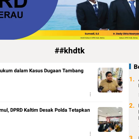
##khdtk
B
Hukum dalam Kasus Dugaan Tambang
1.
2.
mul, DPRD Kaltim Desak Polda Tetapkan
3.