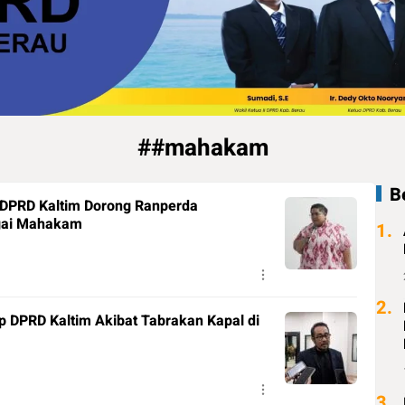
##mahakam
B
ua DPRD Kaltim Dorong Ranperda
ngai Mahakam
1.
2.
p DPRD Kaltim Akibat Tabrakan Kapal di
3.