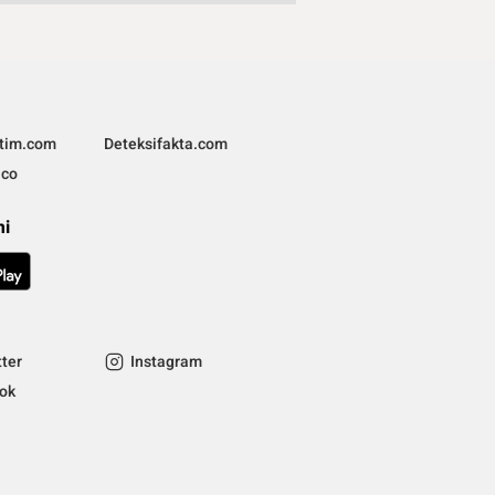
ltim.com
Deteksifakta.com
.co
mi
tter
Instagram
tok