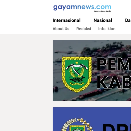
Gayamnews.com
Budaya Baca Berita
Internasional
Nasional
Da
About Us
Redaksi
Info Iklan