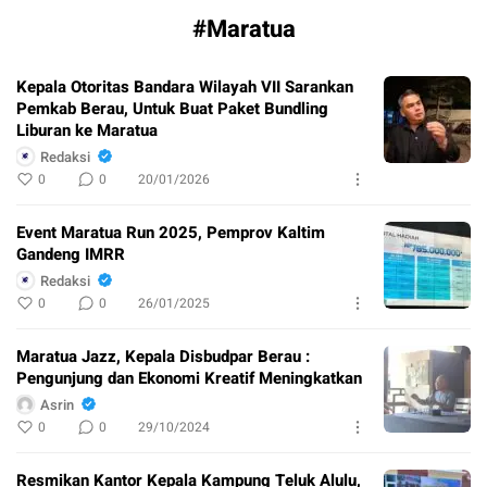
#Maratua
Kepala Otoritas Bandara Wilayah VII Sarankan
Pemkab Berau, Untuk Buat Paket Bundling
Liburan ke Maratua
Redaksi
0
0
20/01/2026
Event Maratua Run 2025, Pemprov Kaltim
Gandeng IMRR
Redaksi
0
0
26/01/2025
Maratua Jazz, Kepala Disbudpar Berau :
Pengunjung dan Ekonomi Kreatif Meningkatkan
Asrin
0
0
29/10/2024
Resmikan Kantor Kepala Kampung Teluk Alulu,