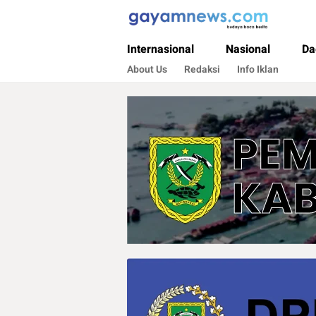
Gayamnews.com
Budaya Baca Berita
Internasional
Nasional
Da
About Us
Redaksi
Info Iklan