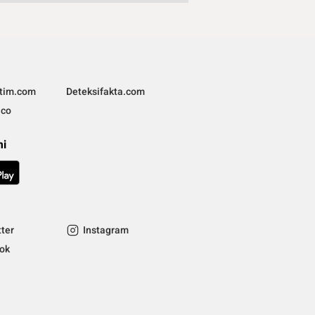
ltim.com
Deteksifakta.com
.co
mi
tter
Instagram
tok