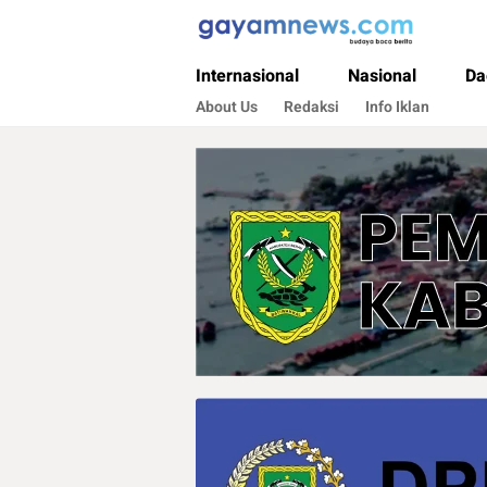
Gayamnews.com
Budaya Baca Berita
Internasional
Nasional
Da
About Us
Redaksi
Info Iklan