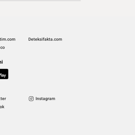
ltim.com
Deteksifakta.com
.co
mi
tter
Instagram
tok