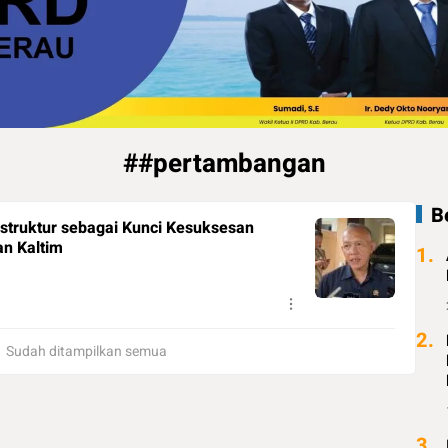
##pertambangan
B
truktur sebagai Kunci Kesuksesan
n Kaltim
1.
2.
Sudah ditampilkan semua
3.