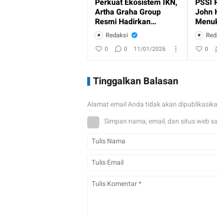
Perkuat Ekosistem IKN,
PSSI 
Artha Graha Group
John 
Resmi Hadirkan
Menuk
Layanan Perbankan
Indon
Redaksi
Red
dan Ritel
0
0
11/01/2026
0
Tinggalkan Balasan
Alamat email Anda tidak akan dipublikasik
Simpan nama, email, dan situs web s