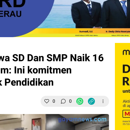
wa SD Dan SMP Naik 16
im: Ini komitmen
k Pendidikan
0
0