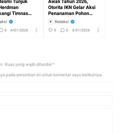
Resmi Tunjuk
Awali Tahun 2026,
Herdman
Otorita IKN Gelar Aksi
angi Timnas
Penanaman Pohon
esia
Bersama Masyaraka
aksi
Redaksi
0
4/01/2026
0
0
3/01/2026
an.
Ruas yang wajib ditandai
*
aya pada peramban ini untuk komentar saya berikutnya.