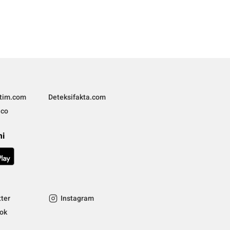
ltim.com
Deteksifakta.com
.co
mi
tter
Instagram
tok