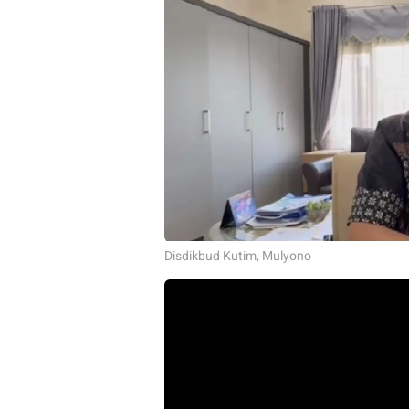
Disdikbud Kutim, Mulyono