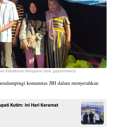
ban Kebakaran Bengalon (dok: gayamnews)
 mendampingi komunitas JBI dalam menyerahkan
pati Kutim: Ini Hari Keramat