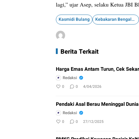
lagi,” ujar Asep, selaku Ketua JBI 
Kasmidi Bulang
Kebakaran Bengalon
Berita Terkait
Harga Emas Antam Turun, Cek Sekar
Redaksi
0
0
4/04/2026
Pendaki Asal Berau Meninggal Duni
Redaksi
0
0
27/12/2025