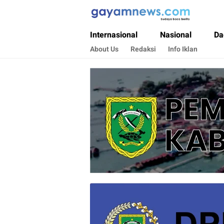
Gayamnews.com
Budaya Baca Berita
Internasional
Nasional
Da
About Us
Redaksi
Info Iklan