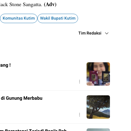
(Adv)
Black Stone Sangatta.
Komunitas Kutim
Wakil Bupati Kutim
Tim Redaksi
ang !
a di Gunung Merbabu