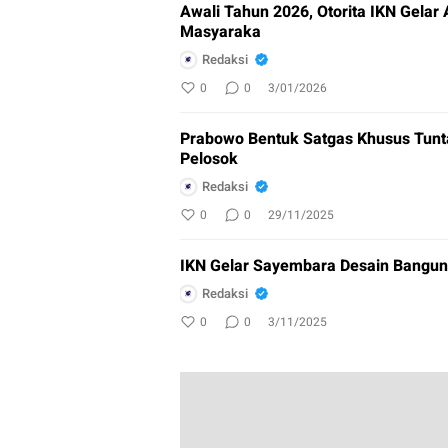
Awali Tahun 2026, Otorita IKN Gel
Masyaraka
Redaksi
0
0
3/01/2026
Prabowo Bentuk Satgas Khusus Tun
Pelosok
Redaksi
0
0
29/11/2025
IKN Gelar Sayembara Desain Bangu
Redaksi
0
0
3/11/2025