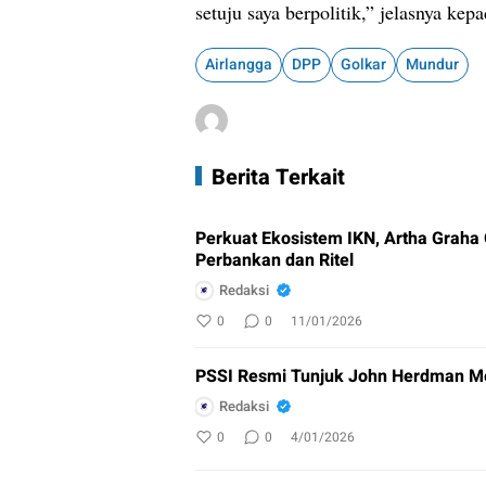
setuju saya berpolitik,” jelasnya kep
Airlangga
DPP
Golkar
Mundur
Berita Terkait
Perkuat Ekosistem IKN, Artha Graha
Perbankan dan Ritel
Redaksi
0
0
11/01/2026
PSSI Resmi Tunjuk John Herdman M
Redaksi
0
0
4/01/2026