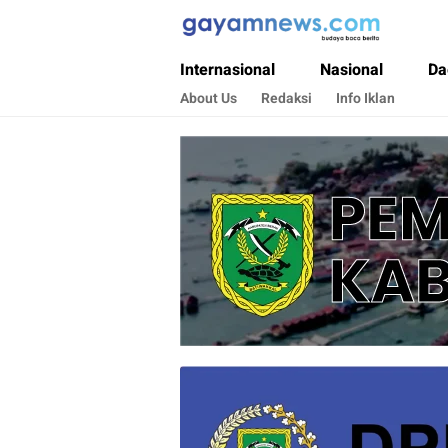
Gayamnews.com
Budaya Baca Berita
Internasional
Nasional
Da
About Us
Redaksi
Info Iklan