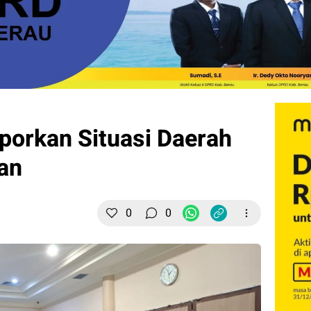
orkan Situasi Daerah
an
0
0