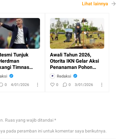
Lihat lainnya
Resmi Tunjuk
Awali Tahun 2026,
Herdman
Otorita IKN Gelar Aksi
angi Timnas
Penanaman Pohon
esia
Bersama Masyaraka
aksi
Redaksi
0
4/01/2026
0
0
3/01/2026
an.
Ruas yang wajib ditandai
*
aya pada peramban ini untuk komentar saya berikutnya.