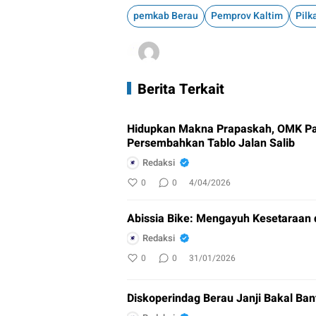
pemkab Berau
Pemprov Kaltim
Pilk
Berita Terkait
Hidupkan Makna Prapaskah, OMK Pa
Persembahkan Tablo Jalan Salib
Redaksi
0
0
4/04/2026
Abissia Bike: Mengayuh Kesetaraan 
Redaksi
0
0
31/01/2026
Diskoperindag Berau Janji Bakal Ban