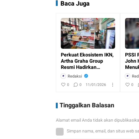
Baca Juga
Perkuat Ekosistem IKN,
PSSI 
Artha Graha Group
John 
Resmi Hadirkan
Menuk
Layanan Perbankan
Indon
Redaksi
Red
dan Ritel
0
0
11/01/2026
0
Tinggalkan Balasan
Alamat email Anda tidak akan dipublikasik
Simpan nama, email, dan situs web s