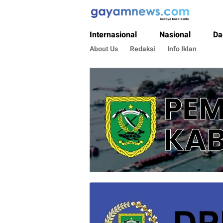
Gayamnews.com
Budaya Baca Berita
Internasional
Nasional
Da
About Us
Redaksi
Info Iklan