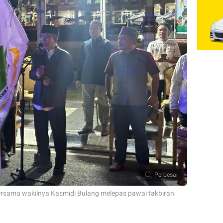
Perbesar
ersama wakilnya Kasmidi Bulang melepas pawai takbiran