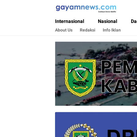
Gayamnews.com
Budaya Baca Berita
Internasional
Nasional
Da
About Us
Redaksi
Info Iklan