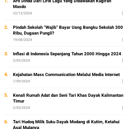
1.
Arti Dinda Dari Lirik Lagu Yang Dibawakan Kugiran
Masdo
22/12/2024
2.
Pindah Sekolah “Wajib” Bayar Uang Bangku Sekolah 300
Ribu, Dugaan Pungli?
19/08/2024
3.
Inflasi di Indonesia Sepanjang Tahun 2000 Hingga 2024
2/03/2024
4.
Kejahatan Mass Communication Melalui Media Internet
7/09/2024
5.
Kenali Rumah Adat dan Seni Tari Khas Dayak Kalimantan
Timur
2/03/2024
6.
Tari Hudoq Milik Suku Dayak Modang di Kutim, Ketahui
Asal Mulanya