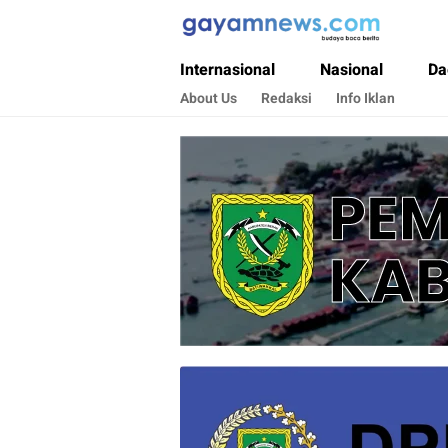
Gayamnews.com
Budaya Baca Berita
Internasional
Nasional
Da
About Us
Redaksi
Info Iklan