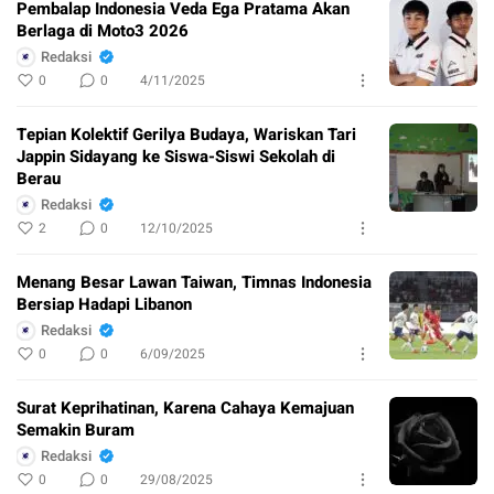
Pembalap Indonesia Veda Ega Pratama Akan
Berlaga di Moto3 2026
Redaksi
0
0
4/11/2025
Tepian Kolektif Gerilya Budaya, Wariskan Tari
Jappin Sidayang ke Siswa-Siswi Sekolah di
Berau
Redaksi
2
0
12/10/2025
Menang Besar Lawan Taiwan, Timnas Indonesia
Bersiap Hadapi Libanon
Redaksi
0
0
6/09/2025
Surat Keprihatinan, Karena Cahaya Kemajuan
Semakin Buram
Redaksi
0
0
29/08/2025