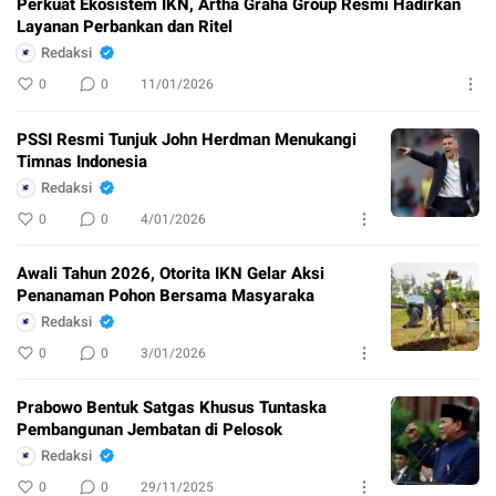
Perkuat Ekosistem IKN, Artha Graha Group Resmi Hadirkan
Layanan Perbankan dan Ritel
Redaksi
0
0
11/01/2026
PSSI Resmi Tunjuk John Herdman Menukangi
Timnas Indonesia
Redaksi
0
0
4/01/2026
Awali Tahun 2026, Otorita IKN Gelar Aksi
Penanaman Pohon Bersama Masyaraka
Redaksi
0
0
3/01/2026
Prabowo Bentuk Satgas Khusus Tuntaska
Pembangunan Jembatan di Pelosok
Redaksi
0
0
29/11/2025