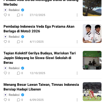
Merbabu
Redaksi
0
0
27/12/2025
Pembalap Indonesia Veda Ega Pratama Akan
Berlaga di Moto3 2026
Redaksi
0
0
4/11/2025
Tepian Kolektif Gerilya Budaya, Wariskan Tari
Jappin Sidayang ke Siswa-Siswi Sekolah di
Berau
Redaksi
2
0
12/10/2025
Menang Besar Lawan Taiwan, Timnas Indonesia
Bersiap Hadapi Libanon
Redaksi
0
0
6/09/2025