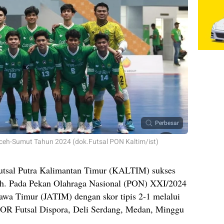
Perbesar
Aceh-Sumut Tahun 2024 (dok.Futsal PON Kaltim/ist)
utsal Putra Kalimantan Timur (KALTIM) sukses
rah. Pada Pekan Olahraga Nasional (PON) XXI/2024
wa Timur (JATIM) dengan skor tipis 2-1 melalui
GOR Futsal Dispora, Deli Serdang, Medan, Minggu