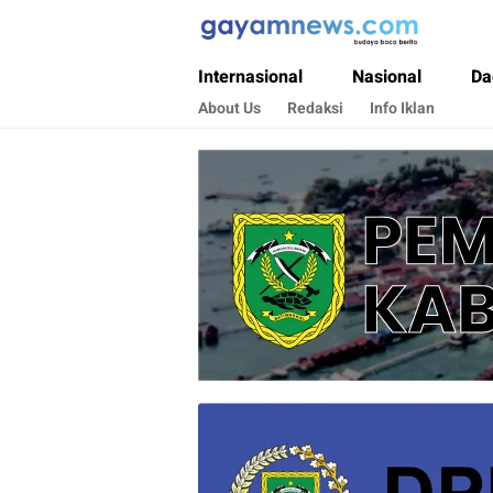
Gayamnews.com
Budaya Baca Berita
Internasional
Nasional
Da
About Us
Redaksi
Info Iklan