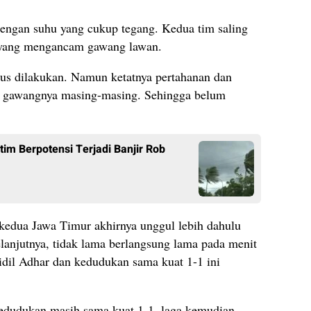
dengan suhu yang cukup tegang. Kedua tim saling
 yang mengancam gawang lawan.
erus dilakukan. Namun ketatnya pertahanan dan
a gawangnya masing-masing. Sehingga belum
im Berpotensi Terjadi Banjir Rob
 kedua Jawa Timur akhirnya unggul lebih dahulu
njutnya, tidak lama berlangsung lama pada menit
idil Adhar dan kedudukan sama kuat 1-1 ini
edudukan masih sama kuat 1-1, laga kemudian