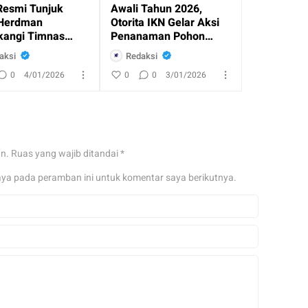
Resmi Tunjuk
Awali Tahun 2026,
Herdman
Otorita IKN Gelar Aksi
angi Timnas
Penanaman Pohon
esia
Bersama Masyaraka
aksi
Redaksi
0
4/01/2026
0
0
3/01/2026
an.
Ruas yang wajib ditandai
*
aya pada peramban ini untuk komentar saya berikutnya.