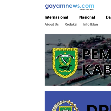
Gayamnews.com
Budaya Baca Berita
Internasional
Nasional
Da
About Us
Redaksi
Info Iklan