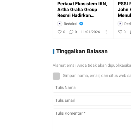
Perkuat Ekosistem IKN,
PSSI 
Artha Graha Group
John 
Resmi Hadirkan
Menuk
Layanan Perbankan
Indon
Redaksi
Red
dan Ritel
0
0
11/01/2026
0
Tinggalkan Balasan
Alamat email Anda tidak akan dipublikasik
Simpan nama, email, dan situs web s