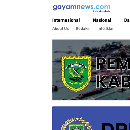
Gayamnews.com
Budaya Baca Berita
Internasional
Nasional
Da
About Us
Redaksi
Info Iklan