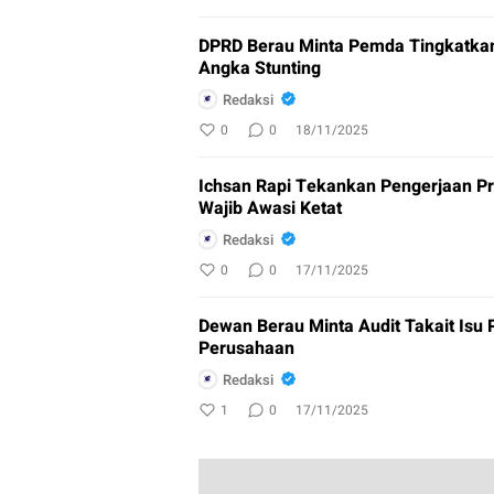
DPRD Berau Minta Pemda Tingkatkan
Angka Stunting
Redaksi
0
0
18/11/2025
Ichsan Rapi Tekankan Pengerjaan 
Wajib Awasi Ketat
Redaksi
0
0
17/11/2025
Dewan Berau Minta Audit Takait Isu Pencemaran Lingkungan di Kawasan
Perusahaan
Redaksi
1
0
17/11/2025