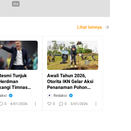
Lihat lainnya
Resmi Tunjuk
Awali Tahun 2026,
Herdman
Otorita IKN Gelar Aksi
angi Timnas
Penanaman Pohon
esia
Bersama Masyaraka
aksi
Redaksi
0
4/01/2026
0
0
3/01/2026