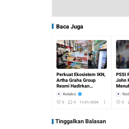
Baca Juga
Perkuat Ekosistem IKN,
PSSI 
Artha Graha Group
John 
Resmi Hadirkan
Menuk
Layanan Perbankan
Indon
Redaksi
Red
dan Ritel
0
0
11/01/2026
0
Tinggalkan Balasan