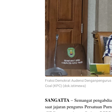
Fraksi Demokrat Audensi Denganpengurus 
Coal (KPC) (dok.istimewa)
SANGATTA
– Semangat pengabdian 
saat jajaran pengurus Persatuan Pu