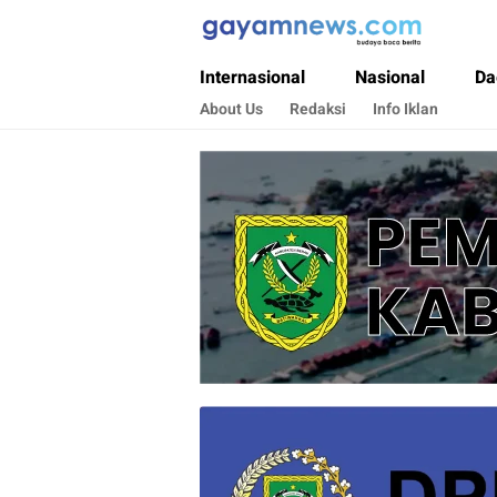
Gayamnews.com
Budaya Baca Berita
Internasional
Nasional
Da
About Us
Redaksi
Info Iklan