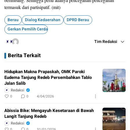
berimbang. Sehingga perlu adanya pencegahan-pencegahan
termasuk dari partisipatif. (mit)
Berau
Dialog Kedaerahan
DPRD Berau
Gerkan Pemilih Cerdas
Tim Redaksi
Berita Terkait
Hidupkan Makna Prapaskah, OMK Paroki
Eudema Tanjung Redeb Persembahkan Tablo
Jalan Salib
Redaksi
0
0
4/04/2026
Abissia Bike: Mengayuh Kesetaraan di Bawah
Langit Tanjung Redeb
Redaksi
0
0
31/01/2026