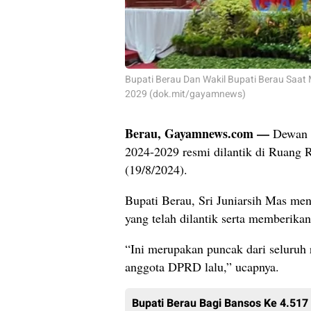
Bupati Berau Dan Wakil Bupati Berau Saat
2029 (dok.mit/gayamnews)
Berau, Gayamnews.com —
Dewan P
2024-2029 resmi dilantik di Ruang 
(19/8/2024).
Bupati Berau, Sri Juniarsih Mas m
yang telah dilantik serta memberikan
“Ini merupakan puncak dari seluruh
anggota DPRD lalu,” ucapnya.
Bupati Berau Bagi Bansos Ke 4.51