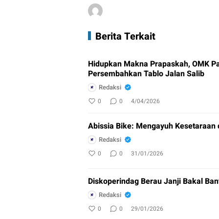
Berita Terkait
Hidupkan Makna Prapaskah, OMK Pa
Persembahkan Tablo Jalan Salib
Redaksi
0
0
4/04/2026
Abissia Bike: Mengayuh Kesetaraan 
Redaksi
0
0
31/01/2026
Diskoperindag Berau Janji Bakal Ban
Redaksi
0
0
29/01/2026