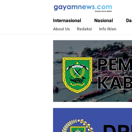
Gayamnews.com
Budaya Baca Berita
Internasional
Nasional
Da
About Us
Redaksi
Info Iklan