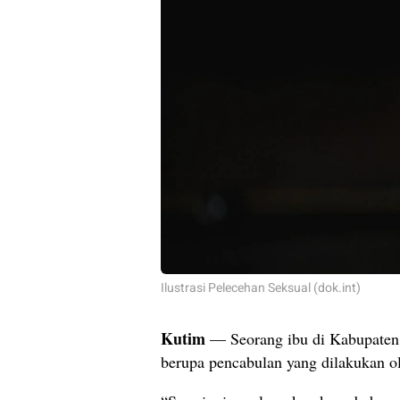
Ilustrasi Pelecehan Seksual (dok.int)
Kutim
— Seorang ibu di Kabupaten 
berupa pencabulan yang dilakukan ol