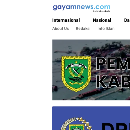
Gayamnews.com
Budaya Baca Berita
Internasional
Nasional
Da
About Us
Redaksi
Info Iklan