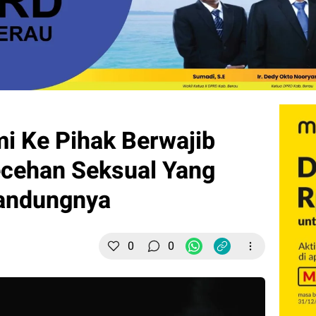
mi Ke Pihak Berwajib
ecehan Seksual Yang
andungnya
0
0