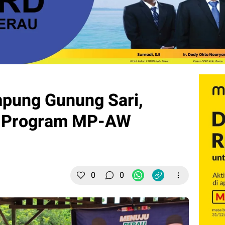
pung Gunung Sari,
t Program MP-AW
0
0