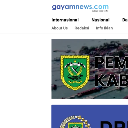
Gayamnews.com
Budaya Baca Berita
Internasional
Nasional
Da
About Us
Redaksi
Info Iklan