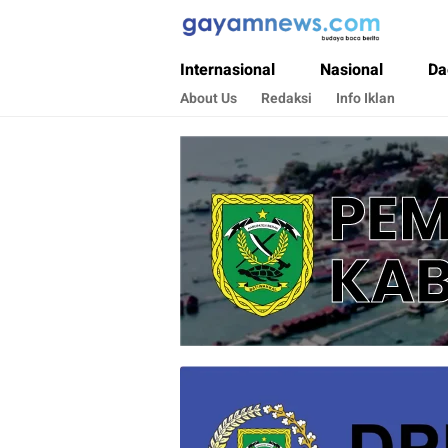
Gayamnews.com
Budaya Baca Berita
Internasional
Nasional
Da
About Us
Redaksi
Info Iklan