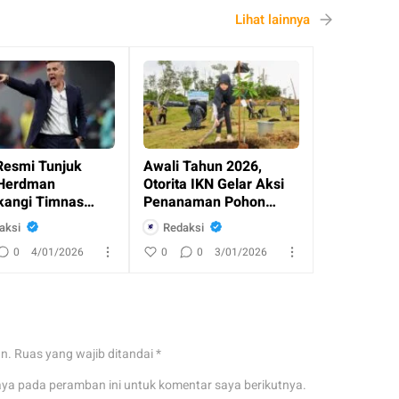
Lihat lainnya
Resmi Tunjuk
Awali Tahun 2026,
Herdman
Otorita IKN Gelar Aksi
angi Timnas
Penanaman Pohon
esia
Bersama Masyaraka
aksi
Redaksi
0
4/01/2026
0
0
3/01/2026
an.
Ruas yang wajib ditandai
*
aya pada peramban ini untuk komentar saya berikutnya.