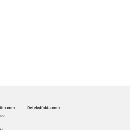
ltim.com
Deteksifakta.com
.co
mi