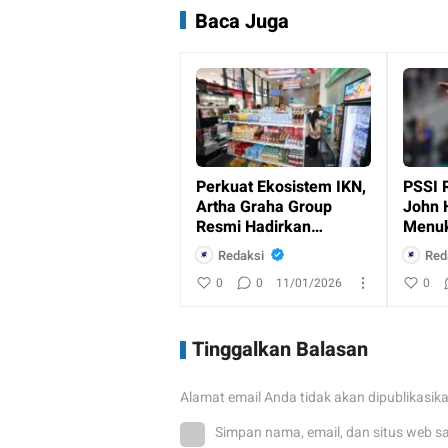
Baca Juga
Perkuat Ekosistem IKN,
PSSI 
Artha Graha Group
John 
Resmi Hadirkan
Menuk
Layanan Perbankan
Indon
Redaksi
Red
dan Ritel
0
0
11/01/2026
0
Tinggalkan Balasan
Alamat email Anda tidak akan dipublikasik
Simpan nama, email, dan situs web s