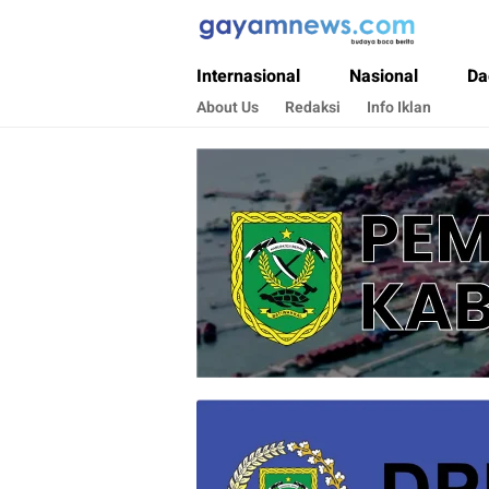
Gayamnews.com
Budaya Baca Berita
Internasional
Nasional
Da
About Us
Redaksi
Info Iklan