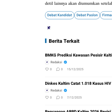
detil lainnya akan diumumkan setelah
Debat Kandidat
Debat Paslon
Firma
Berita Terkait
BMKG Prediksi Kawasan Pesisir Kalti
Redaksi
0
0
15/12/2025
Dinkes Kaltim Catat 1.018 Kasus HI
Redaksi
0
0
7/12/2025
Rencangan ABPD Kaltim 2026 Revisi 