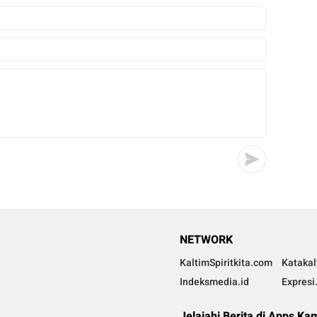
NETWORK
KaltimSpiritkita.com
Kataka
Indeksmedia.id
Expresi
Jelajahi Berita di Apps Ka