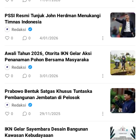
0
0
11/01/2026
PSSI Resmi Tunjuk John Herdman Menukangi
Timnas Indonesia
Redaksi
0
0
4/01/2026
Awali Tahun 2026, Otorita IKN Gelar Aksi
Penanaman Pohon Bersama Masyaraka
Redaksi
0
0
3/01/2026
Prabowo Bentuk Satgas Khusus Tuntaska
Pembangunan Jembatan di Pelosok
Redaksi
0
0
29/11/2025
IKN Gelar Sayembara Desain Bangunan
Kawasan Kebudayaaan