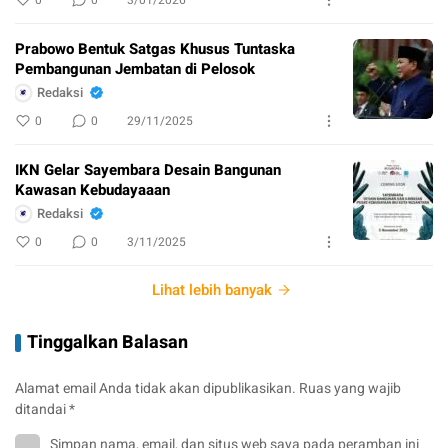
Prabowo Bentuk Satgas Khusus Tuntaska
Pembangunan Jembatan di Pelosok
Redaksi
0
0
29/11/2025
IKN Gelar Sayembara Desain Bangunan
Kawasan Kebudayaaan
Redaksi
0
0
3/11/2025
Lihat lebih banyak
Tinggalkan Balasan
Alamat email Anda tidak akan dipublikasikan.
Ruas yang wajib
ditandai
*
Simpan nama, email, dan situs web saya pada peramban ini