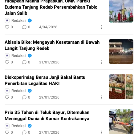
Hidupkan Makna Prapaskah, OMK Paroki
Eudema Tanjung Redeb Persembahkan Tablo
Jalan Salib
Redaksi
0
0
4/04/2026
Abissia Bike: Mengayuh Kesetaraan di Bawah
Langit Tanjung Redeb
Redaksi
0
0
31/01/2026
Diskoperindag Berau Janji Bakal Bantu
Penerbitan Legalitas HAKI
Redaksi
0
0
29/01/2026
Pria 35 Tahun di Teluk Bayur, Ditemukan
Meninggal Dunia di Kamar Kontrakannya
Redaksi
0
0
27/01/2026