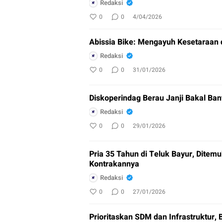
Redaksi
0
0
4/04/2026
Abissia Bike: Mengayuh Kesetaraan 
Redaksi
0
0
31/01/2026
Diskoperindag Berau Janji Bakal Ban
Redaksi
0
0
29/01/2026
Pria 35 Tahun di Teluk Bayur, Ditem
Kontrakannya
Redaksi
0
0
27/01/2026
Prioritaskan SDM dan Infrastruktur, 