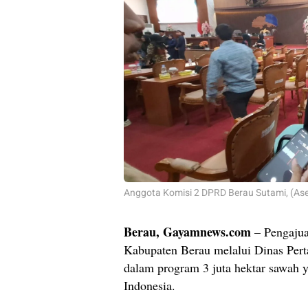
Anggota Komisi 2 DPRD Berau Sutami, (A
Berau, Gayamnews.com
– Pengajua
Kabupaten Berau melalui Dinas Perta
dalam program 3 juta hektar sawah 
Indonesia.