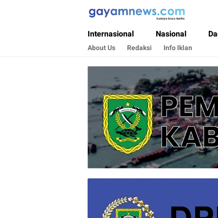
Gayamnews.com
Budaya Baca Berita
Internasional
Nasional
Da
About Us
Redaksi
Info Iklan