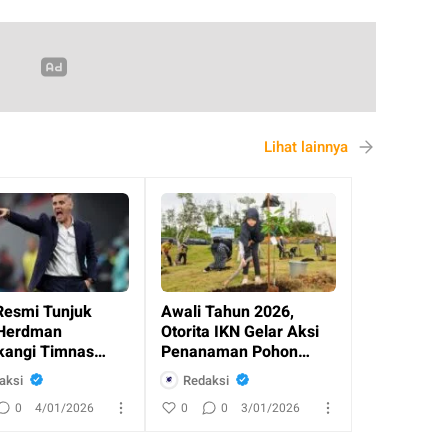
Lihat lainnya
Resmi Tunjuk
Awali Tahun 2026,
Herdman
Otorita IKN Gelar Aksi
angi Timnas
Penanaman Pohon
esia
Bersama Masyaraka
aksi
Redaksi
0
4/01/2026
0
0
3/01/2026