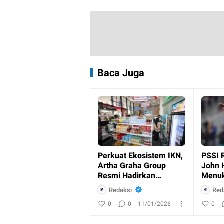
Baca Juga
Perkuat Ekosistem IKN,
PSSI 
Artha Graha Group
John 
Resmi Hadirkan
Menuk
Layanan Perbankan
Indon
Redaksi
Red
dan Ritel
0
0
11/01/2026
0