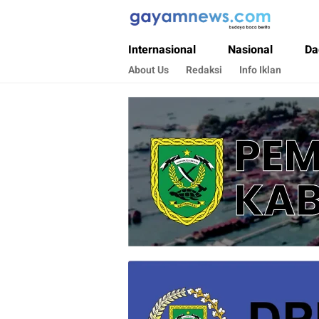
Gayamnews.com
Budaya Baca Berita
Internasional
Nasional
Da
About Us
Redaksi
Info Iklan