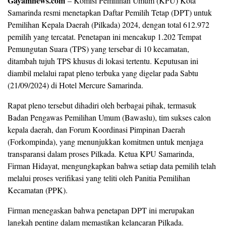
Gayamnews.com
– Komisi Pemilihan Umum (KPU) Kota
Samarinda resmi menetapkan Daftar Pemilih Tetap (DPT) untuk
Pemilihan Kepala Daerah (Pilkada) 2024, dengan total 612.972
pemilih yang tercatat. Penetapan ini mencakup 1.202 Tempat
Pemungutan Suara (TPS) yang tersebar di 10 kecamatan,
ditambah tujuh TPS khusus di lokasi tertentu. Keputusan ini
diambil melalui rapat pleno terbuka yang digelar pada Sabtu
(21/09/2024) di Hotel Mercure Samarinda.
Rapat pleno tersebut dihadiri oleh berbagai pihak, termasuk
Badan Pengawas Pemilihan Umum (Bawaslu), tim sukses calon
kepala daerah, dan Forum Koordinasi Pimpinan Daerah
(Forkompinda), yang menunjukkan komitmen untuk menjaga
transparansi dalam proses Pilkada. Ketua KPU Samarinda,
Firman Hidayat, mengungkapkan bahwa setiap data pemilih telah
melalui proses verifikasi yang teliti oleh Panitia Pemilihan
Kecamatan (PPK).
Firman menegaskan bahwa penetapan DPT ini merupakan
langkah penting dalam memastikan kelancaran Pilkada.