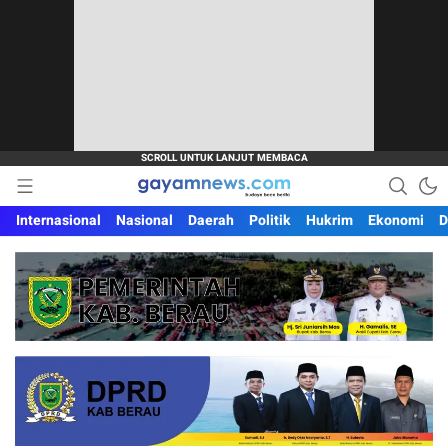
Budaya Baca Berita
Gayamnews.com
Internasional
Nasional
Daerah
Politik
Hukrim
Ekonomi
D