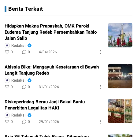
Berita Terkait
Hidupkan Makna Prapaskah, OMK Paroki
Eudema Tanjung Redeb Persembahkan Tablo
Jalan Salib
Redaksi
0
0
4/04/2026
Abissia Bike: Mengayuh Kesetaraan di Bawah
Langit Tanjung Redeb
Redaksi
0
0
31/01/2026
Diskoperindag Berau Janji Bakal Bantu
Penerbitan Legalitas HAKI
Redaksi
0
0
29/01/2026
Pria 35 Tahun di Teluk Bayur, Ditemukan