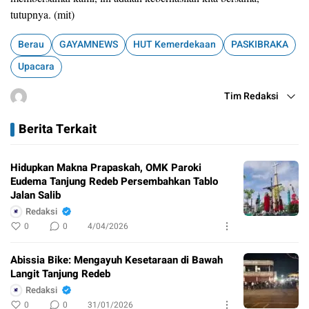
tutupnya. (mit)
Berau
GAYAMNEWS
HUT Kemerdekaan
PASKIBRAKA
Upacara
Tim Redaksi
Berita Terkait
Hidupkan Makna Prapaskah, OMK Paroki
Eudema Tanjung Redeb Persembahkan Tablo
Jalan Salib
Redaksi
0
0
4/04/2026
Abissia Bike: Mengayuh Kesetaraan di Bawah
Langit Tanjung Redeb
Redaksi
0
0
31/01/2026