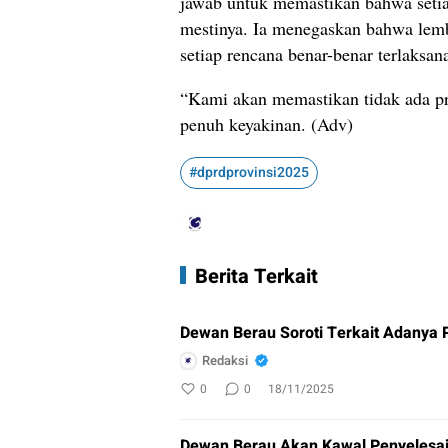
jawab untuk memastikan bahwa seti
mestinya. Ia menegaskan bahwa lemb
setiap rencana benar-benar terlaksan
“Kami akan memastikan tidak ada pro
penuh keyakinan. (Adv)
#dprdprovinsi2025
Berita Terkait
Dewan Berau Soroti Terkait Adanya 
Redaksi
0
0
18/11/2025
Dewan Berau Akan Kawal Penyelesa