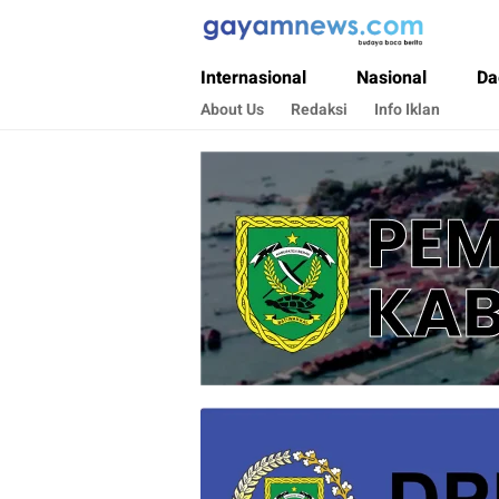
Gayamnews.com
Budaya Baca Berita
Internasional
Nasional
Da
About Us
Redaksi
Info Iklan