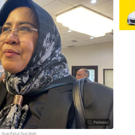
Perbesar
Syarifatul Sya’diah.