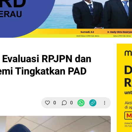
g Evaluasi RPJPN dan
demi Tingkatkan PAD
0
0