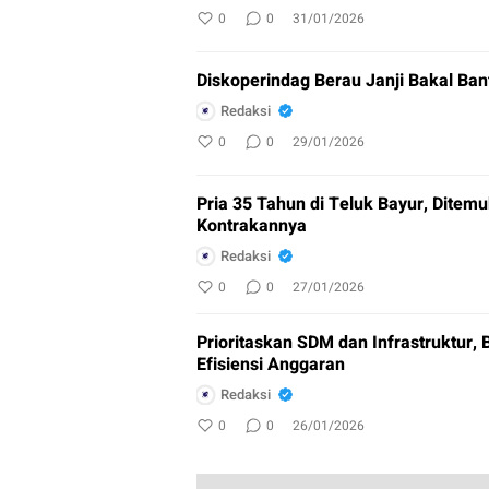
0
0
31/01/2026
Diskoperindag Berau Janji Bakal Ban
Redaksi
0
0
29/01/2026
Pria 35 Tahun di Teluk Bayur, Ditem
Kontrakannya
Redaksi
0
0
27/01/2026
Prioritaskan SDM dan Infrastruktur, 
Efisiensi Anggaran
Redaksi
0
0
26/01/2026