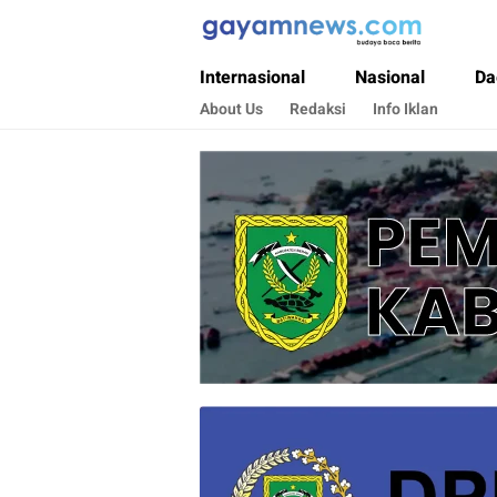
Gayamnews.com
Budaya Baca Berita
Internasional
Nasional
Da
About Us
Redaksi
Info Iklan