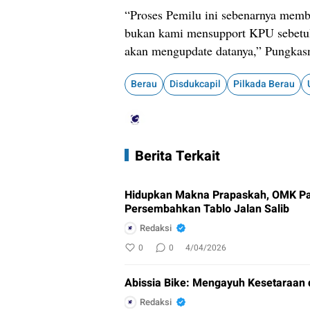
“Proses Pemilu ini sebenarnya memb
bukan kami mensupport KPU sebetuln
akan mengupdate datanya,” Pungkasn
Berau
Disdukcapil
Pilkada Berau
Berita Terkait
Hidupkan Makna Prapaskah, OMK Pa
Persembahkan Tablo Jalan Salib
Redaksi
0
0
4/04/2026
Abissia Bike: Mengayuh Kesetaraan 
Redaksi