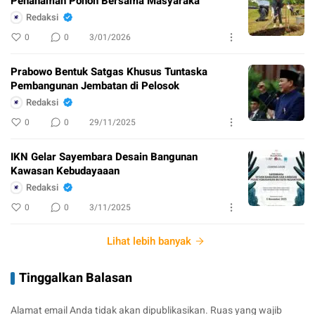
Penanaman Pohon Bersama Masyaraka
Redaksi
0
0
3/01/2026
Prabowo Bentuk Satgas Khusus Tuntaska
Pembangunan Jembatan di Pelosok
Redaksi
0
0
29/11/2025
IKN Gelar Sayembara Desain Bangunan
Kawasan Kebudayaaan
Redaksi
0
0
3/11/2025
Lihat lebih banyak
Tinggalkan Balasan
Alamat email Anda tidak akan dipublikasikan.
Ruas yang wajib