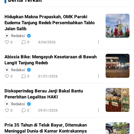
Berita Terkait
Hidupkan Makna Prapaskah, OMK Paroki
Eudema Tanjung Redeb Persembahkan Tablo
Jalan Salib
Redaksi
0
0
4/04/2026
Abissia Bike: Mengayuh Kesetaraan di Bawah
Langit Tanjung Redeb
Redaksi
0
0
31/01/2026
Diskoperindag Berau Janji Bakal Bantu
Penerbitan Legalitas HAKI
Redaksi
0
0
29/01/2026
Pria 35 Tahun di Teluk Bayur, Ditemukan
Meninggal Dunia di Kamar Kontrakannya